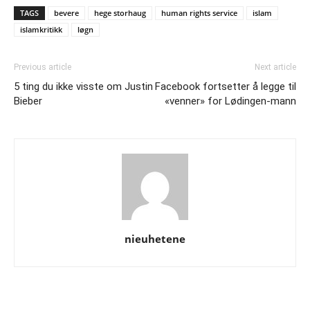
TAGS
bevere
hege storhaug
human rights service
islam
islamkritikk
løgn
Previous article
Next article
5 ting du ikke visste om Justin
Facebook fortsetter å legge til
Bieber
«venner» for Lødingen-mann
nieuhetene