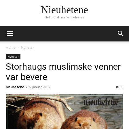
Nieuhetene
Helt ordinære nyheter
Home
Nyheter
Nyheter
Storhaugs muslimske venner
var bevere
nieuhetene
-
8. januar 2016
0