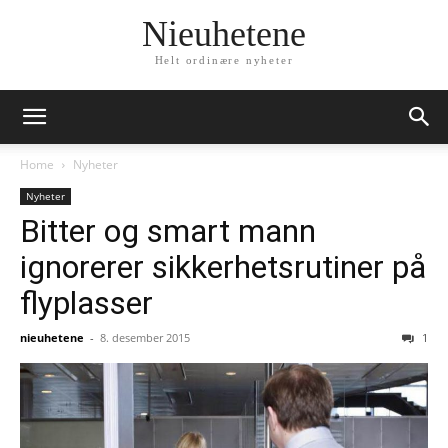
Nieuhetene
Helt ordinære nyheter
Home
Nyheter
Nyheter
Bitter og smart mann
ignorerer sikkerhetsrutiner på
flyplasser
nieuhetene
-
8. desember 2015
1