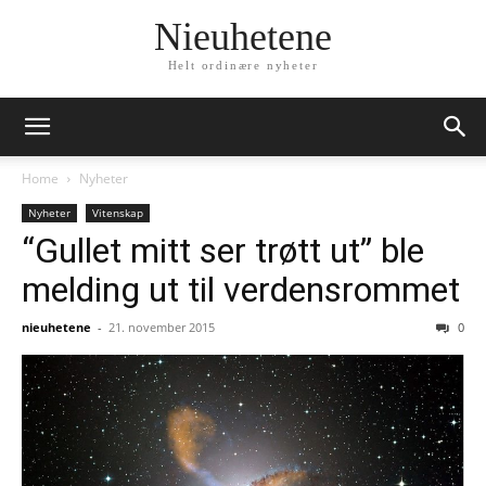
Nieuhetene
Helt ordinære nyheter
Home
Nyheter
Nyheter
Vitenskap
“Gullet mitt ser trøtt ut” ble
melding ut til verdensrommet
nieuhetene
-
21. november 2015
0