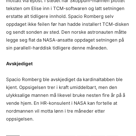
mottatt via epost. I stedet har Skoppum-mannen plottet
teksten om Elise inn i TCM-softwaren og latt setningen
erstatte alt tidligere innhold. Spacio Romberg selv
oppdaget ikke feilen før han hadde installert TCM-disken
og sendt sonden av sted. Den norske astronauten måtte
legge seg flat da NASA-ansatte oppdaget setningen på
sin parallell-harddisk tidligere denne måneden.
Avskjediget
Spacio Romberg ble avskjediget da kardinaltabben ble
kjent. Oppsigelsen trer i kraft umiddelbart, men den
ulykksalige mannen må likevel bruke nesten fire år på å
vende hjem. En HR-konsulent i NASA kan fortelle at
nordmannen vil motta lønn i tre måneder etter
oppsigelsen.