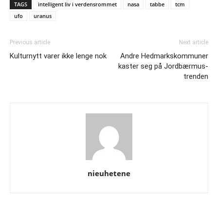
TAGS
intelligent liv i verdensrommet
nasa
tabbe
tcm
ufo
uranus
Previous article
Next article
Kulturnytt varer ikke lenge nok
Andre Hedmarkskommuner
kaster seg på Jordbærmus-
trenden
nieuhetene