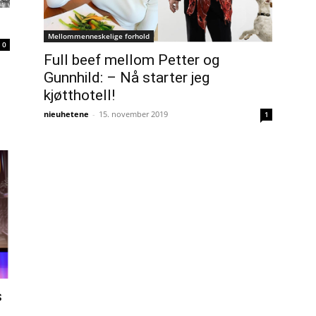
Mellommenneskelige forhold
0
Full beef mellom Petter og
Gunnhild: – Nå starter jeg
kjøtthotell!
nieuhetene
-
15. november 2019
1
s