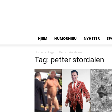
HJEM
HUMORNIEU
NYHETER
SP
Home
Tags
Petter stordalen
Tag: petter stordalen