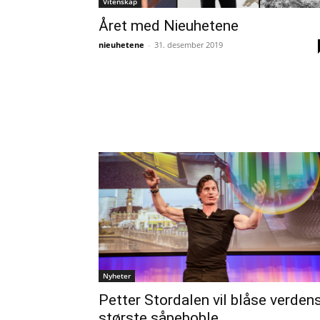
Vitenskap
Året med Nieuhetene
nieuhetene
-
31. desember 2019
Nyheter
Petter Stordalen vil blåse verden
største såpeboble