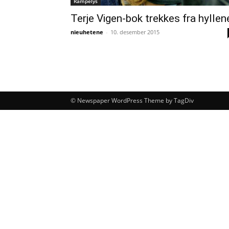
Rampelys
Terje Vigen-bok trekkes fra hyllen
nieuhetene
-
10. desember 2015
© Newspaper WordPress Theme by TagDiv