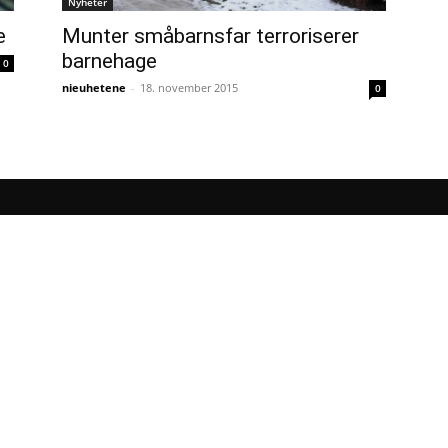
Nyheter
e
Munter småbarnsfar terroriserer
barnehage
0
nieuhetene
-
18. november 2015
0