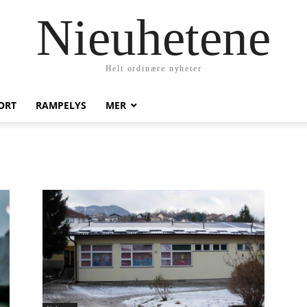
Nieuhetene
Helt ordinære nyheter
ORT
RAMPELYS
MER