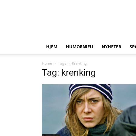
HJEM
HUMORNIEU
NYHETER
SP
Home
Tags
Krenking
Tag: krenking