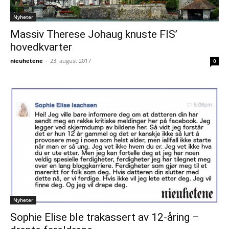
Nyheter
Massiv Therese Johaug knuste FIS’
hovedkvarter
nieuhetene
-
23. august 2017
0
Nyheter
Sophie Elise ble trakassert av 12-åring –