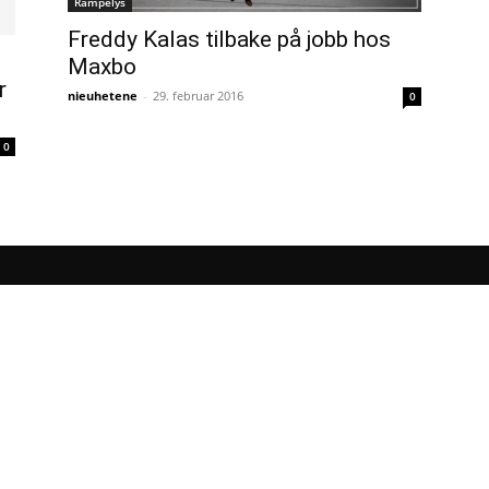
Rampelys
Freddy Kalas tilbake på jobb hos
Maxbo
r
nieuhetene
-
29. februar 2016
0
0