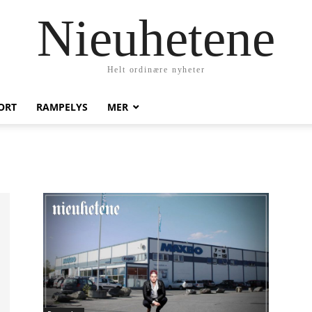
Nieuhetene
Helt ordinære nyheter
ORT
RAMPELYS
MER