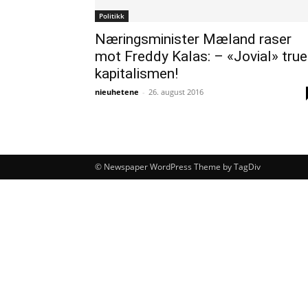
Politikk
Næringsminister Mæland raser
mot Freddy Kalas: – «Jovial» true
kapitalismen!
nieuhetene
-
26. august 2016
© Newspaper WordPress Theme by TagDiv