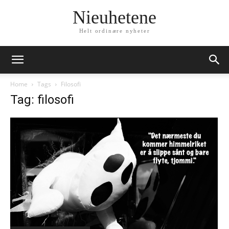
Nieuhetene
Helt ordinære nyheter
Home
Tags
Filosofi
Tag: filosofi