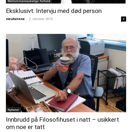
Mellommenneskelige forhold
Eksklusivt: Intervju med død person
nieuhetene
-
2. oktober 2019
0
Nyheter
Innbrudd på Filosofihuset i natt – usikkert
om noe er tatt