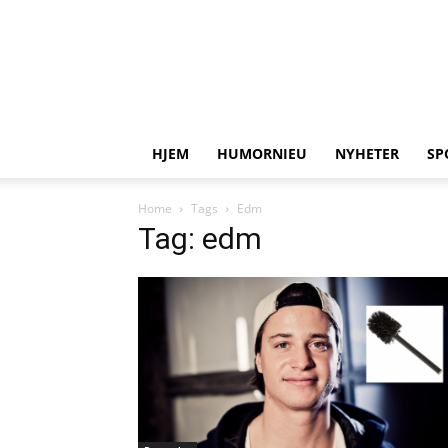
HJEM
HUMORNIEU
NYHETER
SP
Home
Tags
Edm
Tag: edm