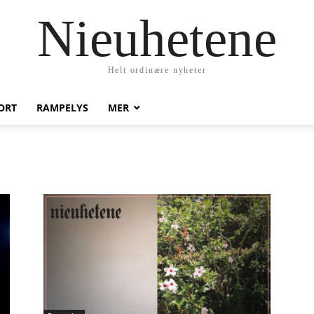
Nieuhetene
Helt ordinære nyheter
ORT
RAMPELYS
MER