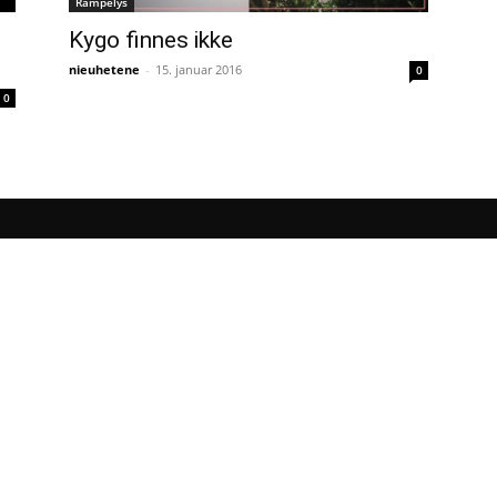
Rampelys
Kygo finnes ikke
nieuhetene
-
15. januar 2016
0
0