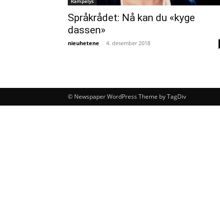
Rampelys
Språkrådet: Nå kan du «kyge
dassen»
nieuhetene
-
4. desember 2018
© Newspaper WordPress Theme by TagDiv