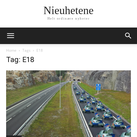
Nieuhetene
Helt ordinære nyheter
Home
Tags
E18
Tag: E18