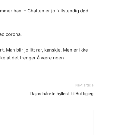
ømmer han. – Chatten er jo fullstendig død
med corona.
Man blir jo litt rar, kanskje. Men er ikke
kke at det trenger å være noen
Next article
Rajas hårete hyllest til Buttigieg