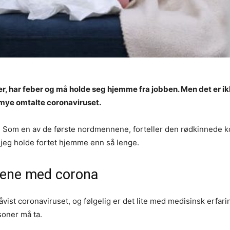
r, har feber og må holde seg hjemme fra jobben. Men det er ikk
 mye omtalte coronaviruset.
gårs. Som en av de første nordmennene, forteller den rødkinned
 jeg holde fortet hjemme enn så lenge.
nene med corona
påvist coronaviruset, og følgelig er det lite med medisinsk erf
oner må ta.