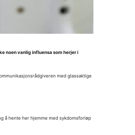
e noen vanlig influensa som herjer i
e kommunikasjonsrådgiveren med glassaktige
aring å hente her hjemme med sykdomsforløp