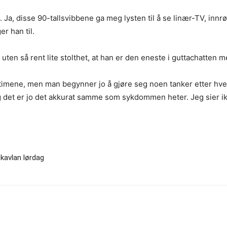
 Ja, disse 90-tallsvibbene ga meg lysten til å se linær-TV, innr
r han til.
 uten så rent lite stolthet, at han er den eneste i guttachatten 
imene, men man begynner jo å gjøre seg noen tanker etter hvert. 
Og det er jo det akkurat samme som sykdommen heter. Jeg sier i
kavlan lørdag