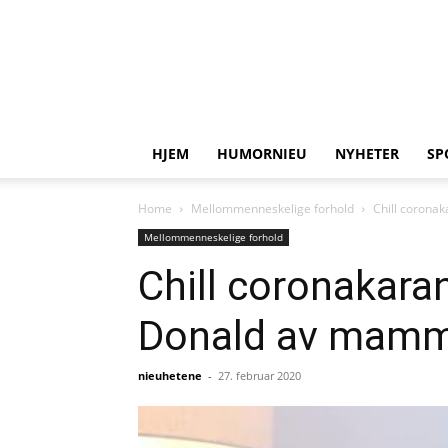
HJEM
HUMORNIEU
NYHETER
SP
Home
Mellommenneskelige forhold
Chill coronak
Mellommenneskelige forhold
Chill coronakara
Donald av mam
nieuhetene
-
27. februar 2020