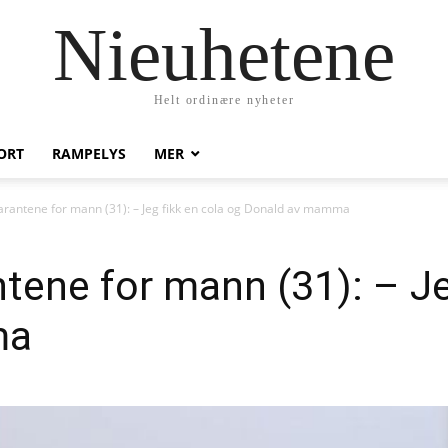
Nieuhetene
Helt ordinære nyheter
ORT
RAMPELYS
MER
arantene for mann (31): – Jeg fikk en cola og Donald av mamma
ntene for mann (31): – Je
ma