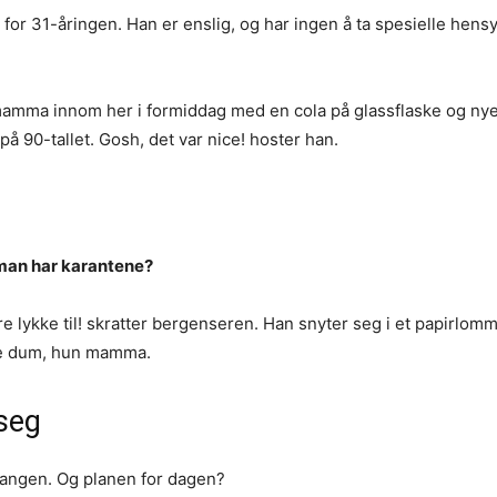
r 31-åringen. Han er enslig, og har ingen å ta spesielle hensyn
 mamma innom her i formiddag med en cola på glassflaske og nye
å 90-tallet. Gosh, det var nice! hoster han.
r man har karantene?
are lykke til! skratter bergenseren. Han snyter seg i et papirlomm
ke dum, hun mamma.
 seg
gangen. Og planen for dagen?