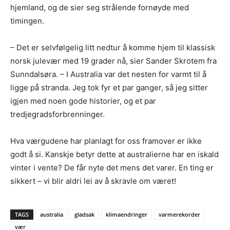
hjemland, og de sier seg strålende fornøyde med
timingen.
– Det er selvfølgelig litt nedtur å komme hjem til klassisk
norsk julevær med 19 grader nå, sier Sander Skrotem fra
Sunndalsøra. – I Australia var det nesten for varmt til å
ligge på stranda. Jeg tok fyr et par ganger, så jeg sitter
igjen med noen gode historier, og et par
tredjegradsforbrenninger.
Hva værgudene har planlagt for oss framover er ikke
godt å si. Kanskje betyr dette at australierne har en iskald
vinter i vente? De får nyte det mens det varer. En ting er
sikkert – vi blir aldri lei av å skravle om været!
TAGS
australia
gladsak
klimaendringer
varmerekorder
vær