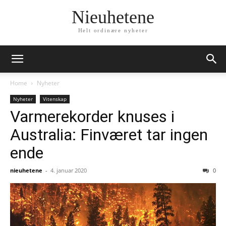
Nieuhetene
Helt ordinære nyheter
Home
Nyheter
Nyheter
Vitenskap
Varmerekorder knuses i
Australia: Finværet tar ingen
ende
nieuhetene
-
4. januar 2020
0