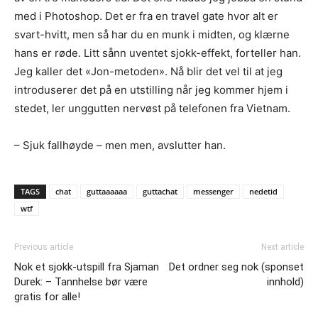
med i Photoshop. Det er fra en travel gate hvor alt er
svart-hvitt, men så har du en munk i midten, og klærne
hans er røde. Litt sånn uventet sjokk-effekt, forteller han.
Jeg kaller det «Jon-metoden». Nå blir det vel til at jeg
introduserer det på en utstilling når jeg kommer hjem i
stedet, ler unggutten nervøst på telefonen fra Vietnam.
– Sjuk fallhøyde – men men, avslutter han.
TAGS
chat
guttaaaaaa
guttachat
messenger
nedetid
wtf
Previous article
Next article
Nok et sjokk-utspill fra Sjaman
Det ordner seg nok (sponset
Durek: – Tannhelse bør være
innhold)
gratis for alle!