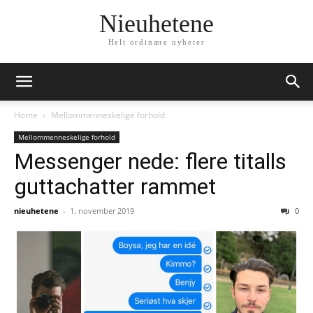
Nieuhetene
Helt ordinære nyheter
Home
Mellommenneskelige forhold
Mellommenneskelige forhold
Messenger nede: flere titalls
guttachatter rammet
nieuhetene
-
1. november 2019
0