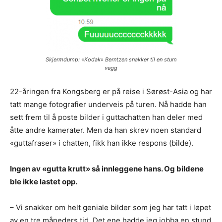
Skjermdump: «Kodak» Berntzen snakker til en stum
vegg
22-åringen fra Kongsberg er på reise i Sørøst-Asia og har
tatt mange fotografier underveis på turen. Nå hadde han
sett frem til å poste bilder i guttachatten han deler med
åtte andre kamerater. Men da han skrev noen standard
«guttafraser» i chatten, fikk han ikke respons (bilde).
Ingen av «gutta krutt» så innleggene hans. Og bildene
ble ikke lastet opp.
– Vi snakker om helt geniale bilder som jeg har tatt i løpet
av en tre måneders tid. Det ene hadde jeg jobba en stund