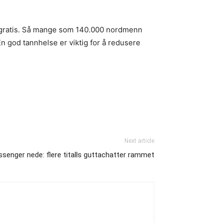
e gratis. Så mange som 140.000 nordmenn
En god tannhelse er viktig for å redusere
Next article
senger nede: flere titalls guttachatter rammet