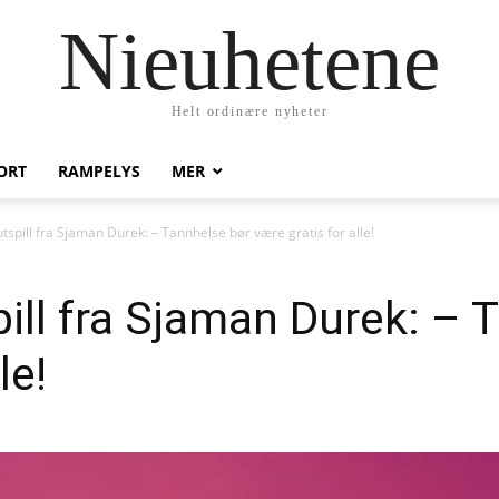
Nieuhetene
Helt ordinære nyheter
ORT
RAMPELYS
MER
utspill fra Sjaman Durek: – Tannhelse bør være gratis for alle!
pill fra Sjaman Durek: – 
le!