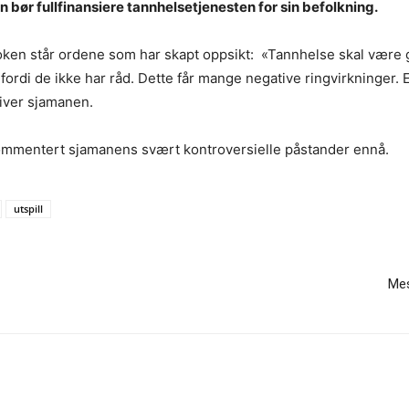
n bør fullfinansiere tannhelsetjenesten for sin befolkning.
 boken står ordene som har skapt oppsikt: «Tannhelse skal vær
 fordi de ikke har råd. Dette får mange negative ringvirkninger. 
river sjamanen.
ommentert sjamanens svært kontroversielle påstander ennå.
utspill
Mes