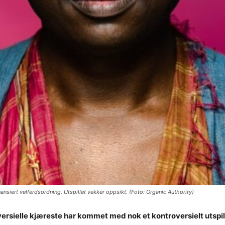
ansiert velferdsordning. Utspillet vekker oppsikt. (Foto: Organic Authority)
sielle kjæreste har kommet med nok et kontroversielt utspil