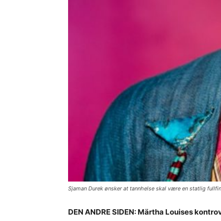
Sjaman Durek ønsker at tannhelse skal være en statlig fullfin
DEN ANDRE SIDEN: Märtha Louises kontrover