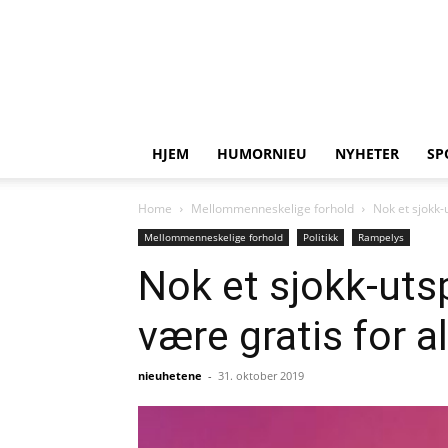
HJEM
HUMORNIEU
NYHETER
SP
Home
Mellommenneskelige forhold
Nok et sjokk-
Mellommenneskelige forhold
Politikk
Rampelys
Nok et sjokk-uts
være gratis for al
nieuhetene
-
31. oktober 2019