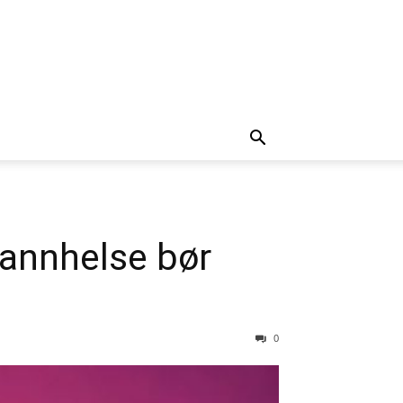
Tannhelse bør
0