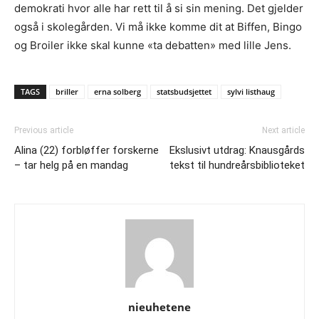
demokrati hvor alle har rett til å si sin mening. Det gjelder
også i skolegården. Vi må ikke komme dit at Biffen, Bingo
og Broiler ikke skal kunne «ta debatten» med lille Jens.
TAGS
briller
erna solberg
statsbudsjettet
sylvi listhaug
Previous article
Next article
Alina (22) forbløffer forskerne
Ekslusivt utdrag: Knausgårds
– tar helg på en mandag
tekst til hundreårsbiblioteket
nieuhetene