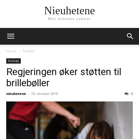
Nieuhetene
Helt ordinære nyheter
Home
Politikk
Politikk
Regjeringen øker støtten til
brillebøller
nieuhetene
-
18. oktober 2019
0