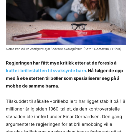
Dette kan bli et vanligere syn i norske skolegårder. (Foto: Tiomax80 / Flickr)
Regjeringen har fått mye kritikk etter at de foreslo å
kutte i brillestøtten til svaksynte barn
. Nå følger de opp
med å øke støtten til bøller som spesialiserer seg på å
mobbe de samme barna.
Tilskuddet til såkalte «brillebøller» har ligget stabilt på 1,8
millioner årlig siden 1960-tallet, da den kontroversielle
stønaden ble innført under Einar Gerhardsen. Den gang
argumenterte regjeringen for at brillemobbing ville
«herde» brillebarna og gjøre dem bedre forberedt på et