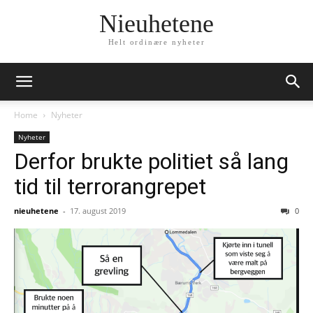
Nieuhetene
Helt ordinære nyheter
Home
Nyheter
Nyheter
Derfor brukte politiet så lang
tid til terrorangrepet
nieuhetene
-
17. august 2019
0