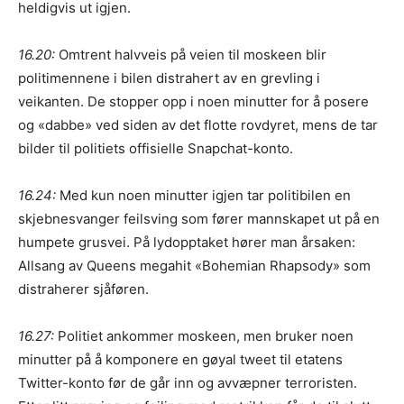
heldigvis ut igjen.
16.20:
Omtrent halvveis på veien til moskeen blir
politimennene i bilen distrahert av en grevling i
veikanten. De stopper opp i noen minutter for å posere
og «dabbe» ved siden av det flotte rovdyret, mens de tar
bilder til politiets offisielle Snapchat-konto.
16.24:
Med kun noen minutter igjen tar politibilen en
skjebnesvanger feilsving som fører mannskapet ut på en
humpete grusvei. På lydopptaket hører man årsaken:
Allsang av Queens megahit «Bohemian Rhapsody» som
distraherer sjåføren.
16.27:
Politiet ankommer moskeen, men bruker noen
minutter på å komponere en gøyal tweet til etatens
Twitter-konto før de går inn og avvæpner terroristen.