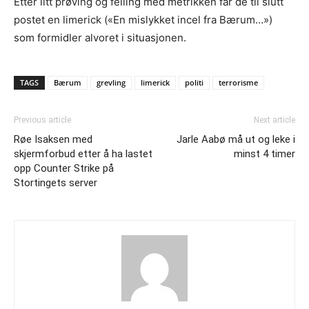
Etter litt prøving og feiling med metrikken får de til slutt
postet en limerick («En mislykket incel fra Bærum…»)
som formidler alvoret i situasjonen.
TAGS
Bærum
grevling
limerick
politi
terrorisme
Previous article
Next article
Røe Isaksen med
Jarle Aabø må ut og leke i
skjermforbud etter å ha lastet
minst 4 timer
opp Counter Strike på
Stortingets server