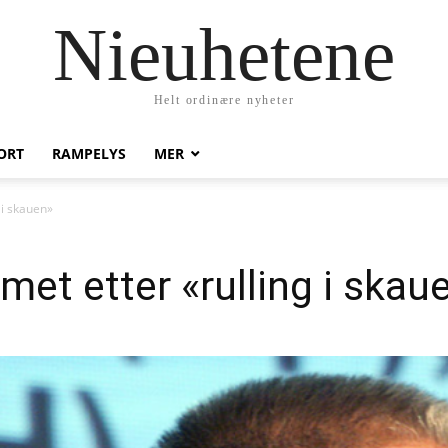
Nieuhetene
Helt ordinære nyheter
ORT
RAMPELYS
MER
 i skauen»
met etter «rulling i skau