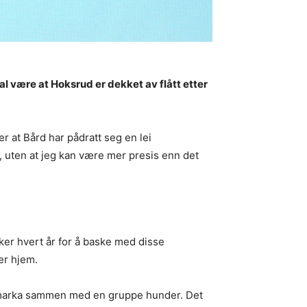
l være at Hoksrud er dekket av flått etter
r at Bård har pådratt seg en lei
r, uten at jeg kan være mer presis enn det
uker hvert år for å baske med disse
er hjem.
 i marka sammen med en gruppe hunder. Det