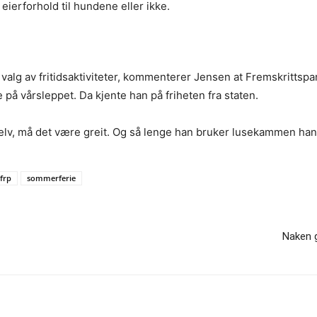
eierforhold til hundene eller ikke.
g av fritidsaktiviteter, kommenterer Jensen at Fremskrittsparti
på vårsleppet. Da kjente han på friheten fra staten.
lv, må det være greit. Og så lenge han bruker lusekammen han h
frp
sommerferie
Naken g