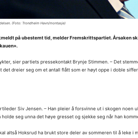
ndelsen. (Foto: Trondheim Havn/montasje)
eldt på ubestemt tid, melder Fremskrittspartiet. Årsaken ska
skauen».
 rykter, sier partiets pressekontakt Brynje Stimmen. – Det stemme
 det dreier seg om et antall flått som er høyt oppe i doble siffe
partileder Siv Jensen. – Han pleier å forsvinne ut i skogen noen 
n må holde seg unna det høye gresset og sjekke seg når han komm
skal altså Hoksrud ha brukt store deler av sommeren til å leke