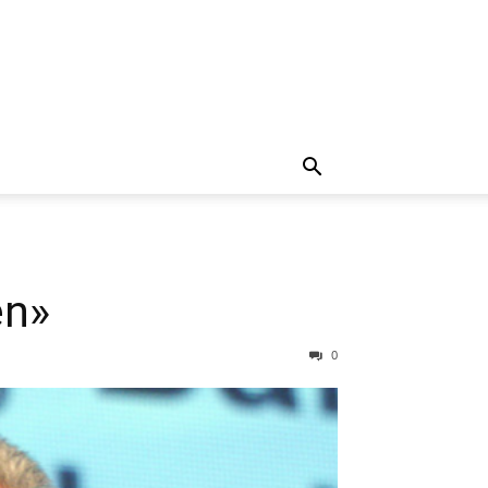
en»
0