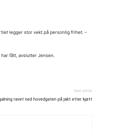
et legger stor vekt på personlig frihet. –
ar fått, avslutter Jensen.
Next article
alning ravet ned hovedgaten på jakt etter kjøtt