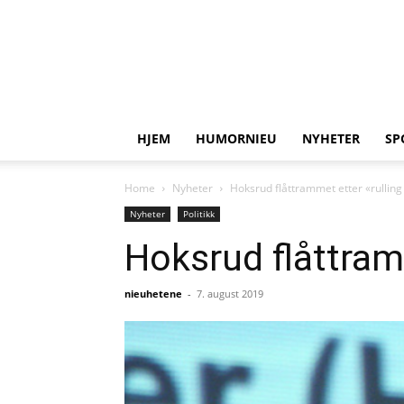
HJEM
HUMORNIEU
NYHETER
SP
Home
Nyheter
Hoksrud flåttrammet etter «rulling
Nyheter
Politikk
Hoksrud flåttram
nieuhetene
-
7. august 2019