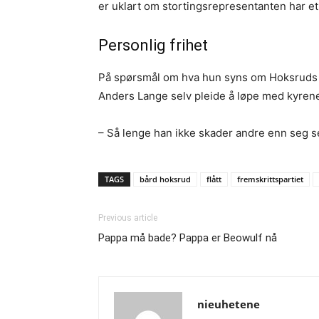
er uklart om stortingsrepresentanten har et 
Personlig frihet
På spørsmål om hva hun syns om Hoksruds val
Anders Lange selv pleide å løpe med kyrene 
– Så lenge han ikke skader andre enn seg se
TAGS
bård hoksrud
flått
fremskrittspartiet
Previous article
Pappa må bade? Pappa er Beowulf nå
nieuhetene