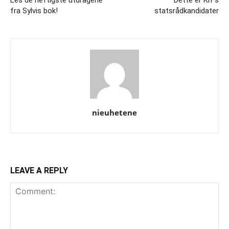
Les de heftigste utdragene
Dette er KrFs
fra Sylvis bok!
statsrådkandidater
nieuhetene
LEAVE A REPLY