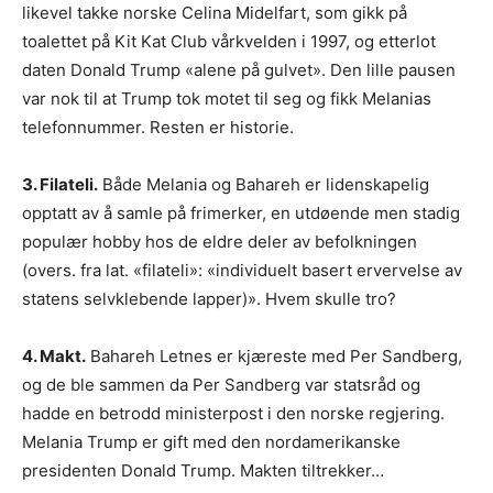
likevel takke norske Celina Midelfart, som gikk på
toalettet på Kit Kat Club vårkvelden i 1997, og etterlot
daten Donald Trump «alene på gulvet». Den lille pausen
var nok til at Trump tok motet til seg og fikk Melanias
telefonnummer. Resten er historie.
3. Filateli.
Både Melania og Bahareh er lidenskapelig
opptatt av å samle på frimerker, en utdøende men stadig
populær hobby hos de eldre deler av befolkningen
(overs. fra lat. «filateli»: «individuelt basert ervervelse av
statens selvklebende lapper)». Hvem skulle tro?
4. Makt.
Bahareh Letnes er kjæreste med Per Sandberg,
og de ble sammen da Per Sandberg var statsråd og
hadde en betrodd ministerpost i den norske regjering.
Melania Trump er gift med den nordamerikanske
presidenten Donald Trump. Makten tiltrekker…