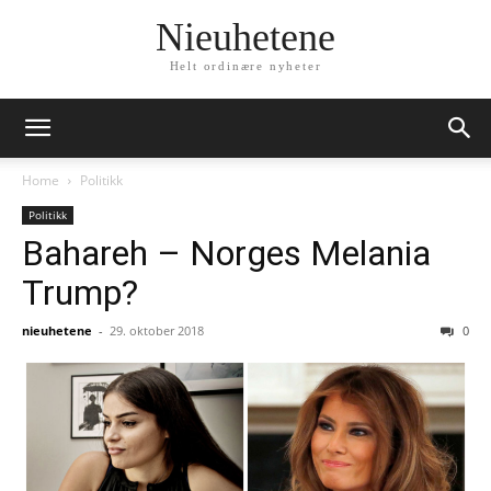
Nieuhetene
Helt ordinære nyheter
Home
Politikk
Politikk
Bahareh – Norges Melania
Trump?
nieuhetene
-
29. oktober 2018
0