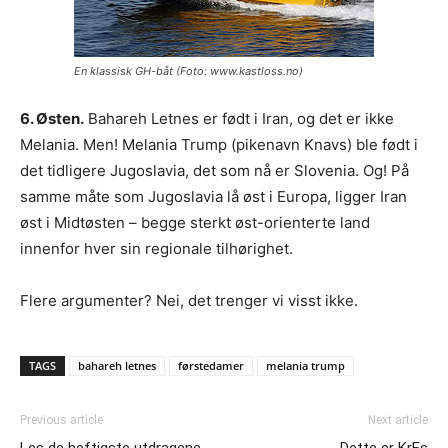
En klassisk GH-båt (Foto: www.kastloss.no)
6. Østen.
Bahareh Letnes er født i Iran, og det er ikke
Melania. Men! Melania Trump (pikenavn Knavs) ble født i
det tidligere Jugoslavia, det som nå er Slovenia. Og! På
samme måte som Jugoslavia lå øst i Europa, ligger Iran
øst i Midtøsten – begge sterkt øst-orienterte land
innenfor hver sin regionale tilhørighet.
Flere argumenter? Nei, det trenger vi visst ikke.
TAGS
bahareh letnes
førstedamer
melania trump
Previous article
Next article