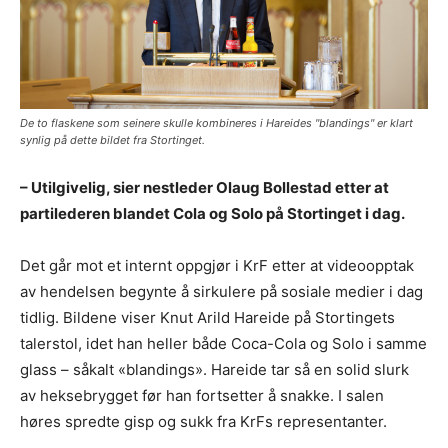
De to flaskene som seinere skulle kombineres i Hareides "blandings" er klart
synlig på dette bildet fra Stortinget.
– Utilgivelig, sier nestleder Olaug Bollestad etter at
partilederen blandet Cola og Solo på Stortinget i dag.
Det går mot et internt oppgjør i KrF etter at videoopptak
av hendelsen begynte å sirkulere på sosiale medier i dag
tidlig. Bildene viser Knut Arild Hareide på Stortingets
talerstol, idet han heller både Coca-Cola og Solo i samme
glass – såkalt «blandings». Hareide tar så en solid slurk
av heksebrygget før han fortsetter å snakke. I salen
høres spredte gisp og sukk fra KrFs representanter.