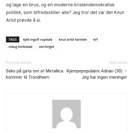
og lage en brus, og en moderne kristendemokratisk
politikk, som tilfredsstiller alle? Jeg tror det var det Knut
Arild prøvde å si.
TAGS
kjell ingolf ropstad
knut arild hareide
krf
olaug bollestad
stortinget
Previous article
Next article
Seks på gata om at Metallica
Kjempepopulære Adrian (30): –
kommer til Trondheim
Jeg har ingen meninger