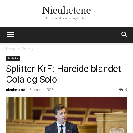
Nieuhetene
Helt ordinære nyheter
Home
Politikk
Politikk
Splitter KrF: Hareide blandet
Cola og Solo
nieuhetene
-
3. oktober 2018
0