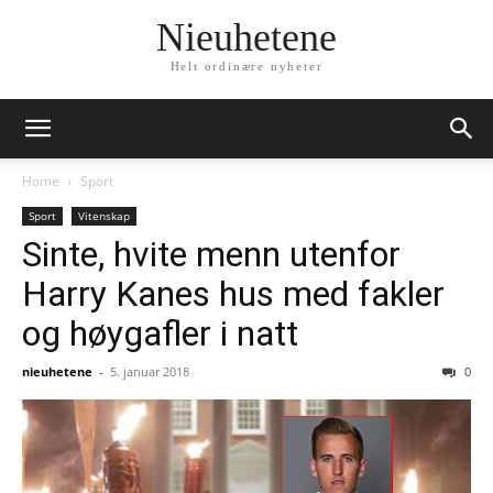
Nieuhetene
Helt ordinære nyheter
Home
Sport
Sport
Vitenskap
Sinte, hvite menn utenfor
Harry Kanes hus med fakler
og høygafler i natt
nieuhetene
-
5. januar 2018
0