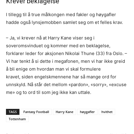
Krever beklagelse
I tillegg til å true målkongen med fakler og høygafler
hadde også lynsjemobben samlet seg om et felles krav.
– Ja, vi krever nå at Harry Kane viser seg i
soveromsvinduet og kommer med en beklagelse,
forklarer leder for aksjonen Nikolai Thune (33) fra Oslo. –
Vi har tenkt å si dette i megafonen, men vi har ikke greid
å bli enige om hvordan man vi skal formulere
kravet, siden engelskmennene har så mange ord for
unnskyld. Nå står det mellom «pardon», «sorry», «excuse
me» og to ord til som jeg ikke kan uttale.
TAGS
Fantasy Football
Harry Kane
høygafler
hvithet
Tottenham