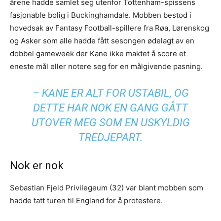
årene hadde samlet seg utenfor Tottenham-spissens
fasjonable bolig i Buckinghamdale. Mobben bestod i
hovedsak av Fantasy Football-spillere fra Røa, Lørenskog
og Asker som alle hadde fått sesongen ødelagt av en
dobbel gameweek der Kane ikke maktet å score et
eneste mål eller notere seg for en målgivende pasning.
– KANE ER ALT FOR USTABIL, OG
DETTE HAR NOK EN GANG GÅTT
UTOVER MEG SOM EN USKYLDIG
TREDJEPART.
Nok er nok
Sebastian Fjeld Privilegeum (32) var blant mobben som
hadde tatt turen til England for å protestere.