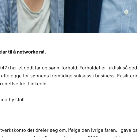
ar til å networke nå.
7) har et godt far og sønn-forhold. Forholdet er faktisk så godt
rettelegge for sønnens fremtidige suksess i business. Fasiliteri
renettverket LinkedIn.
imothy stolt.
tverkskonto det dreier seg om, ifølge den ivrige faren. I gave p