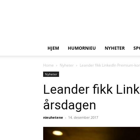
HJEM
HUMORNIEU
NYHETER
SP
Home
Nyheter
Leander fikk LinkedIn Premium-kon
Nyheter
Leander fikk Lin
årsdagen
nieuhetene
-
14. desember 2017