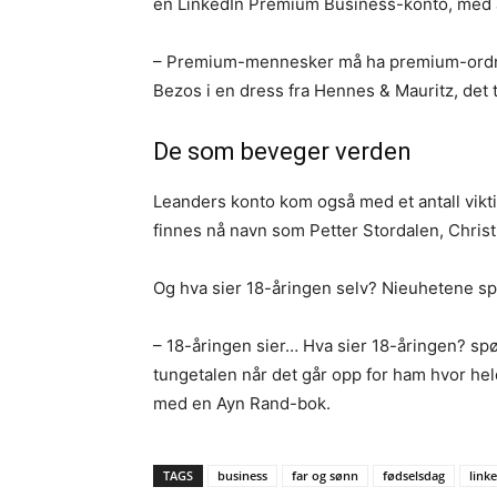
en LinkedIn Premium Business-konto, med a
– Premium-mennesker må ha premium-ordninger
Bezos i en dress fra Hennes & Mauritz, det tr
De som beveger verden
Leanders konto kom også med et antall vik
finnes nå navn som Petter Stordalen, Chris
Og hva sier 18-åringen selv? Nieuhetene sp
– 18-åringen sier… Hva sier 18-åringen? spø
tungetalen når det går opp for ham hvor held
med en Ayn Rand-bok.
TAGS
business
far og sønn
fødselsdag
link