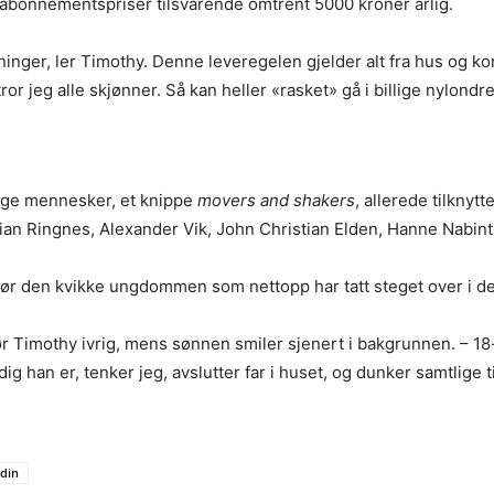
bonnementspriser tilsvarende omtrent 5000 kroner årlig.
, ler Timothy. Denne leveregelen gjelder alt fra hus og kone, t
or jeg alle skjønner. Så kan heller «rasket» gå i billige nylondre
tige mennesker, et knippe
movers and shakers
, allerede tilknyt
tian Ringnes, Alexander Vik, John Christian Elden, Hanne Nabin
ør den kvikke ungdommen som nettopp har tatt steget over i det
r Timothy ivrig, mens sønnen smiler sjenert i bakgrunnen. – 18
ig han er, tenker jeg, avslutter far i huset, og dunker samtlig
edin