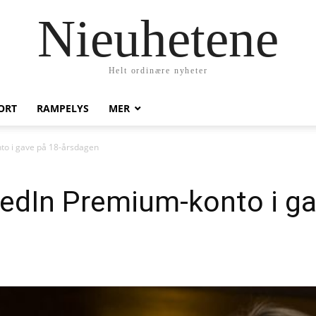
Nieuhetene
Helt ordinære nyheter
ORT
RAMPELYS
MER
to i gave på 18-årsdagen
kedIn Premium-konto i ga