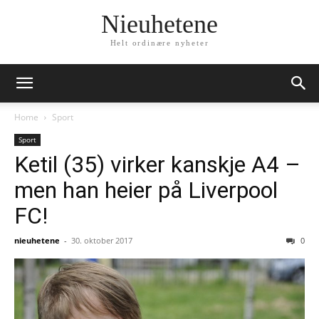
Nieuhetene
Helt ordinære nyheter
Home
Sport
Sport
Ketil (35) virker kanskje A4 –
men han heier på Liverpool
FC!
nieuhetene
-
30. oktober 2017
0