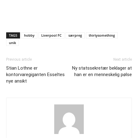
TAGS
hobby
Liverpool FC
særpreg
thirtysomething
unik
Previous article
Next article
Stian Lothne er
Ny statssekretær beklager at
kontorvaregiganten Esseltes
han er en menneskelig pølse
nye ansikt