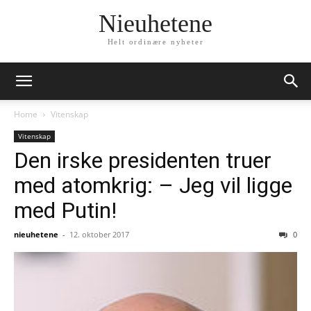
Nieuhetene
Helt ordinære nyheter
Home
Vitenskap
Vitenskap
Den irske presidenten truer
med atomkrig: – Jeg vil ligge
med Putin!
nieuhetene
-
12. oktober 2017
0