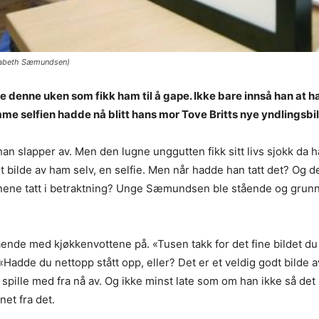
lisabeth Sæmundsen)
denne uken som fikk ham til å gape. Ikke bare innså han at h
mme selfien hadde nå blitt hans mor Tove Britts nye yndlingsbi
n slapper av. Men den lugne unggutten fikk sitt livs sjokk da
et bilde av ham selv, en selfie. Men når hadde han tatt det? Og d
ynene tatt i betraktning? Unge Sæmundsen ble stående og grun
stående med kjøkkenvottene på. «Tusen takk for det fine bildet
adde du nettopp stått opp, eller? Det er et veldig godt bilde a
spille med fra nå av. Og ikke minst late som om han ikke så det s
et fra det.