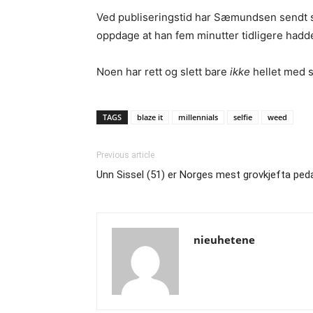
Ved publiseringstid har Sæmundsen sendt sin
oppdage at han fem minutter tidligere hadd
Noen har rett og slett bare
ikke
hellet med 
TAGS
blaze it
millennials
selfie
weed
Previous article
Unn Sissel (51) er Norges mest grovkjefta pe
nieuhetene