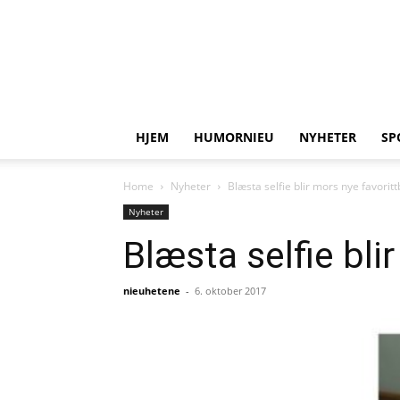
HJEM
HUMORNIEU
NYHETER
SP
Home
Nyheter
Blæsta selfie blir mors nye favoritt
Nyheter
Blæsta selfie bli
nieuhetene
-
6. oktober 2017