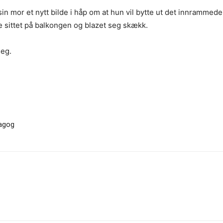
 mor et nytt bilde i håp om at hun vil bytte ut det innrammede b
e sittet på balkongen og blazet seg skækk.
seg.
dagog