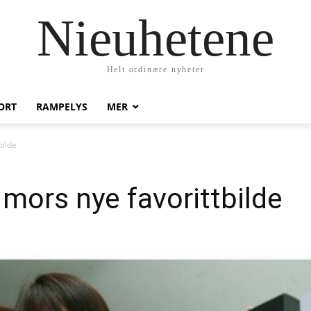
Nieuhetene
Helt ordinære nyheter
ORT
RAMPELYS
MER
bilde
r mors nye favorittbilde