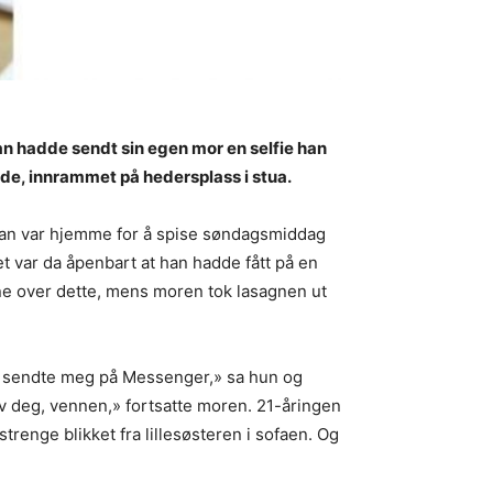
an hadde sendt sin egen mor en selfie han
lde, innrammet på hedersplass i stua.
 han var hjemme for å spise søndagsmiddag
et var da åpenbart at han hadde fått på en
ne over dette, mens moren tok lasagnen ut
 du sendte meg på Messenger,» sa hun og
v deg, vennen,» fortsatte moren. 21-åringen
trenge blikket fra lillesøsteren i sofaen. Og