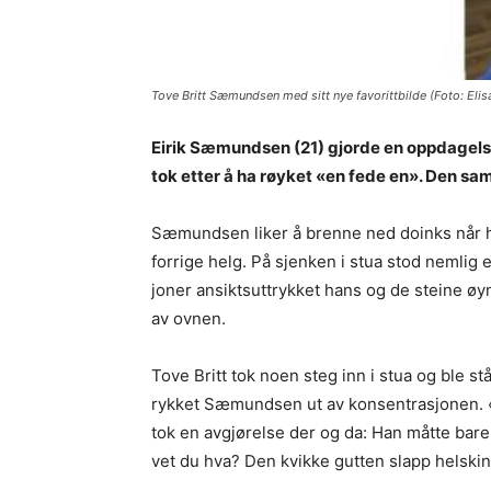
Tove Britt Sæmundsen med sitt nye favorittbilde (Foto: E
Eirik Sæmundsen (21) gjorde en oppdagelse 
tok etter å ha røyket «en fede en». Den sa
Sæmundsen liker å brenne ned doinks når ha
forrige helg. På sjenken i stua stod nemlig 
joner ansiktsuttrykket hans og de steine ø
av ovnen.
Tove Britt tok noen steg inn i stua og ble 
rykket Sæmundsen ut av konsentrasjonen. «H
tok en avgjørelse der og da: Han måtte bare 
vet du hva? Den kvikke gutten slapp helskinn