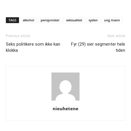
TAGS
alkohol
pensjonister
seksualitet
syden
ung mann
Previous article
Next article
Seks politikere som ikke kan
Fyr (29) sier segmenter hele
klokka
tiden
nieuhetene