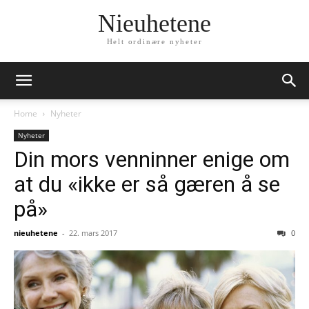
Nieuhetene
Helt ordinære nyheter
Home
Nyheter
Nyheter
Din mors venninner enige om
at du «ikke er så gæren å se
på»
nieuhetene
-
22. mars 2017
0