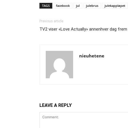
TAGS
facebook
jul
julebrus
julekappløpet
Previous article
TV2 viser «Love Actually» annenhver dag frem 
nieuhetene
LEAVE A REPLY