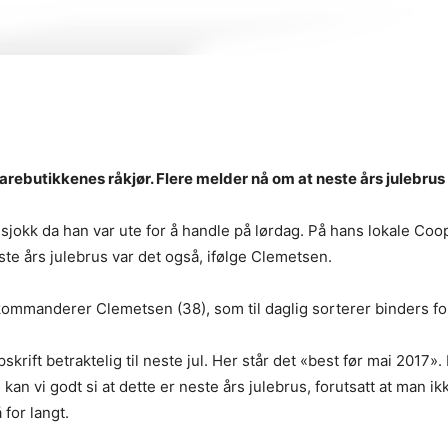
varebutikkenes råkjør. Flere melder nå om at neste års julebrus a
 sjokk da han var ute for å handle på lørdag. På hans lokale C
te års julebrus var det også, ifølge Clemetsen.
mmanderer Clemetsen (38), som til daglig sorterer binders for 
pskrift betraktelig til neste jul. Her står det «best før mai 2017
an vi godt si at dette er neste års julebrus, forutsatt at man ik
 for langt.