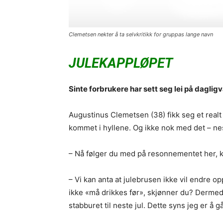
Clemetsen nekter å ta selvkritikk for gruppas lange navn
JULEKAPPLØPET
Sinte forbrukere
har sett seg lei på daglig
Augustinus Clemetsen (38) fikk seg et realt
kommet i hyllene. Og ikke nok med det – nes
– Nå følger du med på resonnementet her, ko
– Vi kan anta at julebrusen ikke vil endre op
ikke «må drikkes før», skjønner du? Dermed k
stabburet til neste jul. Dette syns jeg er å gå