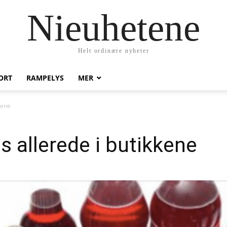
Nieuhetene
Helt ordinære nyheter
ORT
RAMPELYS
MER
kene
s allerede i butikkene