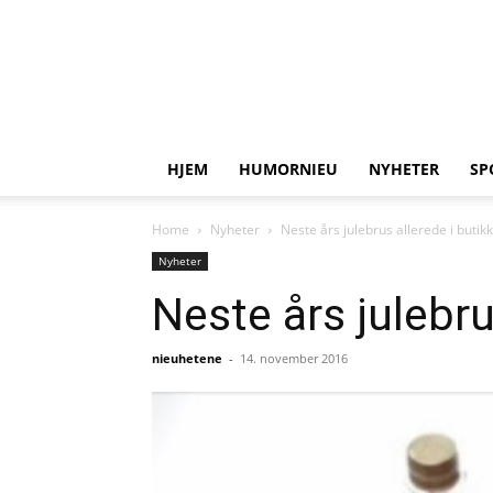
HJEM
HUMORNIEU
NYHETER
SP
Home
Nyheter
Neste års julebrus allerede i butik
Nyheter
Neste års julebru
nieuhetene
-
14. november 2016