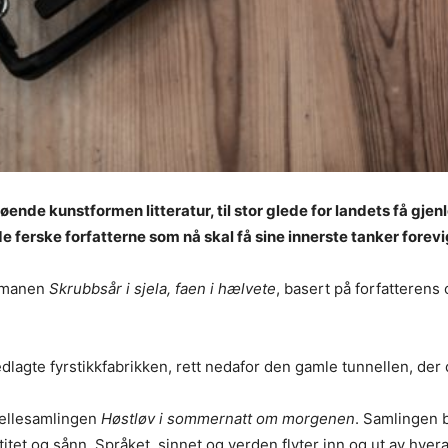
døende kunstformen litteratur, til stor glede for landets få gje
e ferske forfatterne som nå skal få sine innerste tanker forev
romanen
Skrubbsår i sjela, faen i hælvete
, basert på forfatterens
lagte fyrstikkfabrikken, rett nedafor den gamle tunnellen, der 
vellesamlingen
Høstløv i sommernatt om morgenen
. Samlingen b
itet og sånn. Språket, sinnet og verden flyter inn og ut av hver