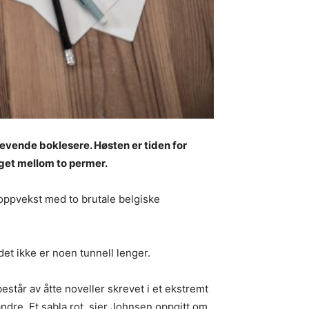
nlevende boklesere. Høsten er tiden for
iget mellom to permer.
 oppvekst med to brutale belgiske
det ikke er noen tunnell lenger.
estår av åtte noveller skrevet i et ekstremt
andre. Et sabla rot, sier Johnsen oppgitt om