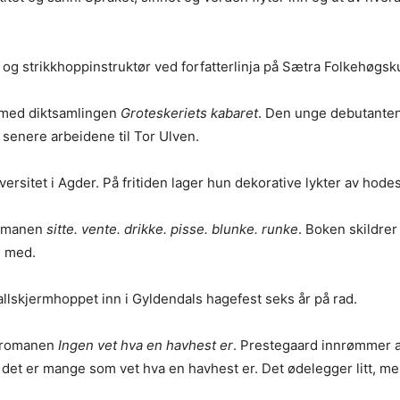
og strikkhoppinstruktør ved forfatterlinja på Sætra Folkehøgsk
r med diktsamlingen
Groteskeriets kabaret
. Den unge debutantens
de senere arbeidene til Tor Ulven.
ersitet i Agder. På fritiden lager hun dekorative lykter av hodes
romanen
sitte. vente. drikke. pisse. blunke. runke
. Boken skildre
g med.
allskjermhoppet inn i Gyldendals hagefest seks år på rad.
d romanen
Ingen vet hva en havhest er
. Prestegaard innrømmer at
t at det er mange som vet hva en havhest er. Det ødelegger litt,