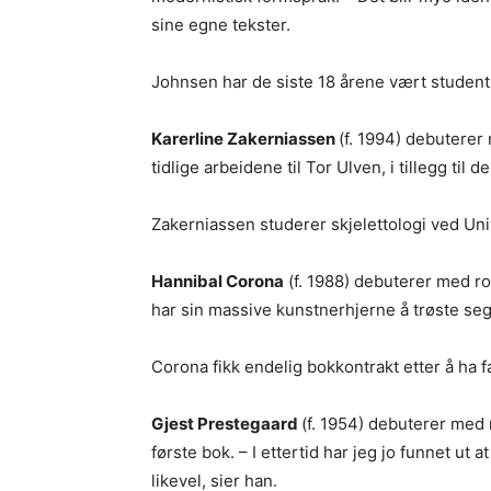
sine egne tekster.
Johnsen har de siste 18 årene vært student 
Karerline Zakerniassen
(f. 1994) debutere
tidlige arbeidene til Tor Ulven, i tillegg til 
Zakerniassen studerer skjelettologi ved Univ
Hannibal Corona
(f. 1988) debuterer med 
har sin massive kunstnerhjerne å trøste se
Corona fikk endelig bokkontrakt etter å ha f
Gjest Prestegaard
(f. 1954) debuterer me
første bok. – I ettertid har jeg jo funnet u
likevel, sier han.