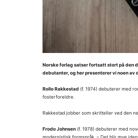
Norske forlag satser fortsatt stort på den 
debutanter, og her presenterer vi noen av d
Rollo Rakkestad
(f. 1974) debuterer med 
fosterforeldre.
Rakkestad jobber som skritteller ved den ned
Frodo Johnsen
(f. 1978) debuterer med no
modernistisk formspråk. – Det blir mye ident