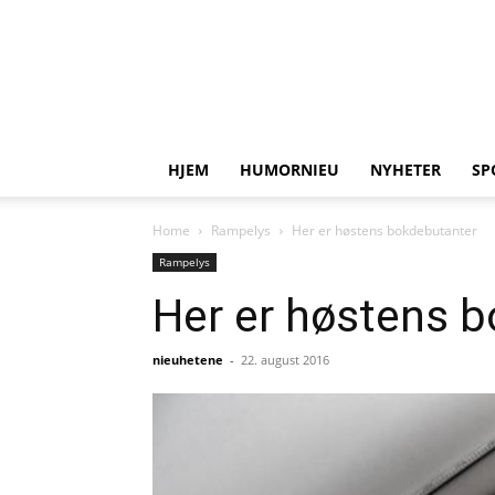
HJEM
HUMORNIEU
NYHETER
SP
Home
Rampelys
Her er høstens bokdebutanter
Rampelys
Her er høstens 
nieuhetene
-
22. august 2016