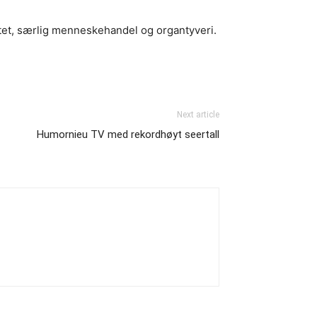
itet, særlig menneskehandel og organtyveri.
Next article
Humornieu TV med rekordhøyt seertall