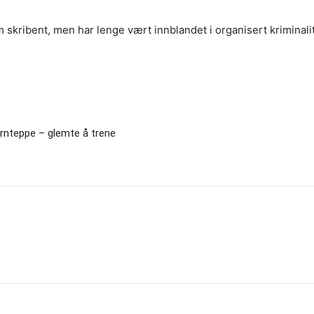
m skribent, men har lenge vært innblandet i organisert kriminal
ernteppe – glemte å trene