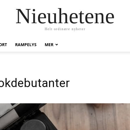
Nieuhetene
Helt ordinære nyheter
ORT
RAMPELYS
MER
bokdebutanter