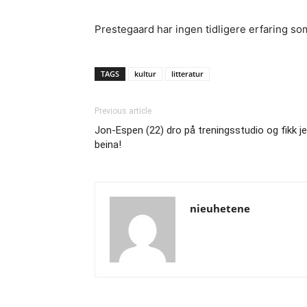
Prestegaard har ingen tidligere erfaring so
TAGS
kultur
litteratur
Previous article
Jon-Espen (22) dro på treningsstudio og fikk j
beina!
nieuhetene