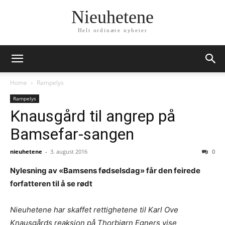
Nieuhetene
Helt ordinære nyheter
Home
Rampelys
Rampelys
Knausgård til angrep på
Bamsefar-sangen
nieuhetene
-
3. august 2016
0
Nylesning av «Bamsens fødselsdag» får den feirede
forfatteren til å se rødt
Nieuhetene har skaffet rettighetene til Karl Ove
Knausgårds reaksjon på Thorbjørn Egners vise