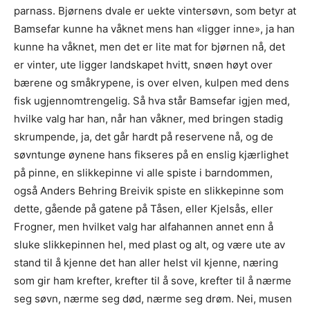
parnass. Bjørnens dvale er uekte vintersøvn, som betyr at
Bamsefar kunne ha våknet mens han «ligger inne», ja han
kunne ha våknet, men det er lite mat for bjørnen nå, det
er vinter, ute ligger landskapet hvitt, snøen høyt over
bærene og småkrypene, is over elven, kulpen med dens
fisk ugjennomtrengelig. Så hva står Bamsefar igjen med,
hvilke valg har han, når han våkner, med bringen stadig
skrumpende, ja, det går hardt på reservene nå, og de
søvntunge øynene hans fikseres på en enslig kjærlighet
på pinne, en slikkepinne vi alle spiste i barndommen,
også Anders Behring Breivik spiste en slikkepinne som
dette, gående på gatene på Tåsen, eller Kjelsås, eller
Frogner, men hvilket valg har alfahannen annet enn å
sluke slikkepinnen hel, med plast og alt, og være ute av
stand til å kjenne det han aller helst vil kjenne, næring
som gir ham krefter, krefter til å sove, krefter til å nærme
seg søvn, nærme seg død, nærme seg drøm. Nei, musen