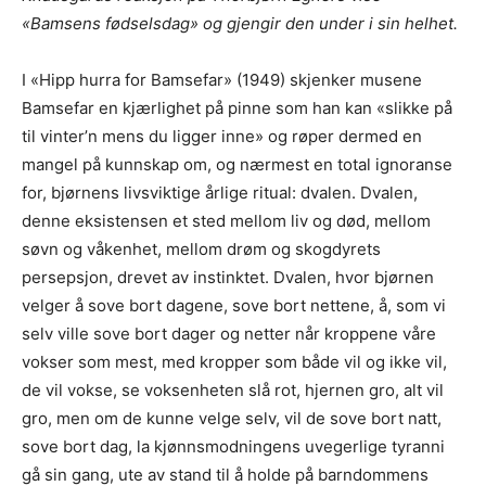
«Bamsens fødselsdag» og gjengir den under i sin helhet.
I «Hipp hurra for Bamsefar» (1949) skjenker musene
Bamsefar en kjærlighet på pinne som han kan «slikke på
til vinter’n mens du ligger inne» og røper dermed en
mangel på kunnskap om, og nærmest en total ignoranse
for, bjørnens livsviktige årlige ritual: dvalen. Dvalen,
denne eksistensen et sted mellom liv og død, mellom
søvn og våkenhet, mellom drøm og skogdyrets
persepsjon, drevet av instinktet. Dvalen, hvor bjørnen
velger å sove bort dagene, sove bort nettene, å, som vi
selv ville sove bort dager og netter når kroppene våre
vokser som mest, med kropper som både vil og ikke vil,
de vil vokse, se voksenheten slå rot, hjernen gro, alt vil
gro, men om de kunne velge selv, vil de sove bort natt,
sove bort dag, la kjønnsmodningens uvegerlige tyranni
gå sin gang, ute av stand til å holde på barndommens