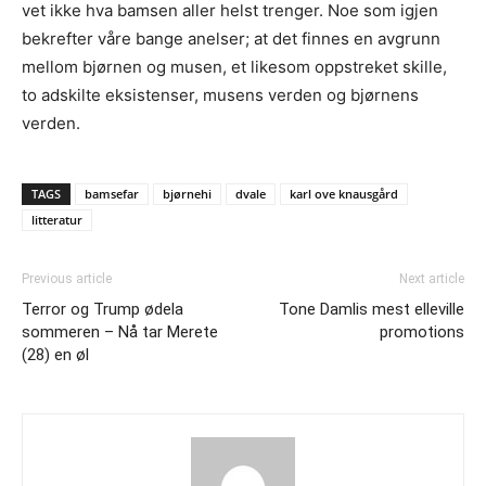
vet ikke hva bamsen aller helst trenger. Noe som igjen
bekrefter våre bange anelser; at det finnes en avgrunn
mellom bjørnen og musen, et likesom oppstreket skille,
to adskilte eksistenser, musens verden og bjørnens
verden.
TAGS
bamsefar
bjørnehi
dvale
karl ove knausgård
litteratur
Previous article
Next article
Terror og Trump ødela
Tone Damlis mest elleville
sommeren – Nå tar Merete
promotions
(28) en øl