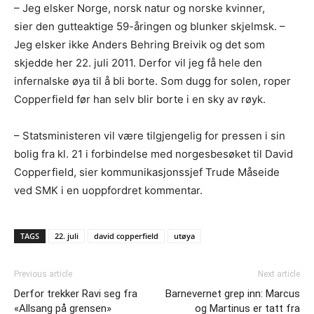
– Jeg elsker Norge, norsk natur og norske kvinner,
sier den gutteaktige 59-åringen og blunker skjelmsk. –
Jeg elsker ikke Anders Behring Breivik og det som
skjedde her 22. juli 2011. Derfor vil jeg få hele den
infernalske øya til å bli borte. Som dugg for solen, roper
Copperfield før han selv blir borte i en sky av røyk.
– Statsministeren vil være tilgjengelig for pressen i sin
bolig fra kl. 21 i forbindelse med norgesbesøket til David
Copperfield, sier kommunikasjonssjef Trude Måseide
ved SMK i en uoppfordret kommentar.
TAGS
22. juli
david copperfield
utøya
Previous article
Next article
Derfor trekker Ravi seg fra
Barnevernet grep inn: Marcus
«Allsang på grensen»
og Martinus er tatt fra