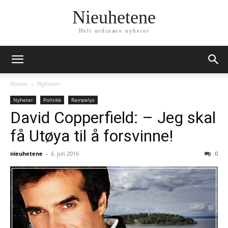
Nieuhetene
Helt ordinære nyheter
Home
Nyheter
Nyheter
Politikk
Rampelys
David Copperfield: – Jeg skal
få Utøya til å forsvinne!
nieuhetene
-
6. juli 2016
0