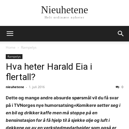
Nieuhetene
Helt ordinære nyheter
Home
Rampelys
Rampelys
Hva heter Harald Eia i
flertall?
nieuhetene
-
1. juli 2016
0
Dette og mange andre absurde spørsmål vil du få svar
på i TVNorges nye humorsatsing
«Komikere setter seg i
en bil og drikker kaffe men må stoppe på en
bensinstasjon for å få hjelp til å sjekke olje og luft i
dekkene og av en verkstedmedarbeider som også er