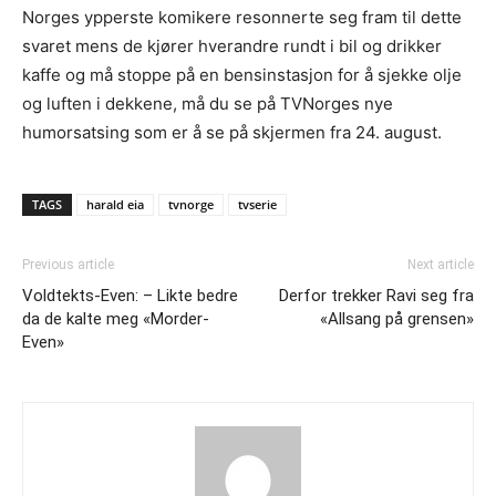
Norges ypperste komikere resonnerte seg fram til dette
svaret mens de kjører hverandre rundt i bil og drikker
kaffe og må stoppe på en bensinstasjon for å sjekke olje
og luften i dekkene, må du se på TVNorges nye
humorsatsing som er å se på skjermen fra 24. august.
TAGS
harald eia
tvnorge
tvserie
Previous article
Next article
Voldtekts-Even: – Likte bedre
Derfor trekker Ravi seg fra
da de kalte meg «Morder-
«Allsang på grensen»
Even»