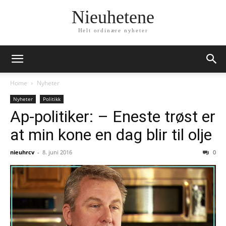
Nieuhetene
Helt ordinære nyheter
Home
Nyheter
Nyheter
Politikk
Ap-politiker: – Eneste trøst er
at min kone en dag blir til olje
nieuhrcv
-
8. juni 2016
0