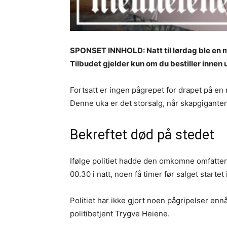
SPONSET INNHOLD: Natt til lørdag ble en ma
Tilbudet gjelder kun om du bestiller inne
Fortsatt er ingen pågrepet for drapet på en
Denne uka er det storsalg, når skapgiganten 
Bekreftet død på stedet
Ifølge politiet hadde den omkomne omfatten
00.30 i natt, noen få timer før salget startet
Politiet har ikke gjort noen pågripelser ennå
politibetjent Trygve Heiene.