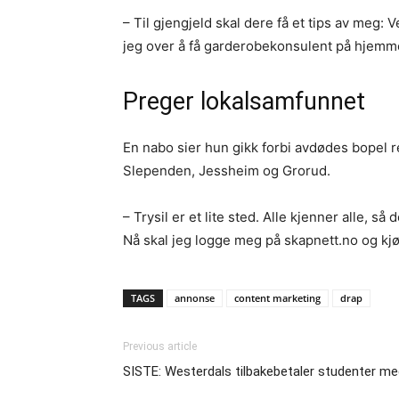
– Til gjengjeld skal dere få et tips av meg
jeg over å få garderobekonsulent på hjemm
Preger lokalsamfunnet
En nabo sier hun gikk forbi avdødes bopel re
Slependen, Jessheim og Grorud.
– Trysil er et lite sted. Alle kjenner alle, s
Nå skal jeg logge meg på skapnett.no og kj
TAGS
annonse
content marketing
drap
Previous article
SISTE: Westerdals tilbakebetaler studenter me