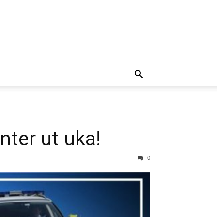
nter ut uka!
0