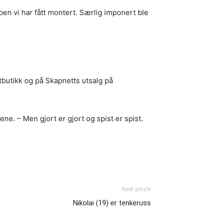
ben vi har fått montert. Særlig imponert ble
ttbutikk og på Skapnetts utsalg på
tene. – Men gjort er gjort og spist er spist.
Next article
Nikolai (19) er tenkeruss