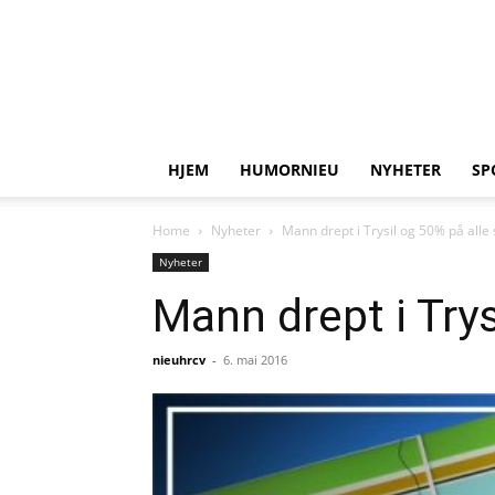
HJEM
HUMORNIEU
NYHETER
SP
Home
Nyheter
Mann drept i Trysil og 50% på alle 
Nyheter
Mann drept i Trys
nieuhrcv
-
6. mai 2016