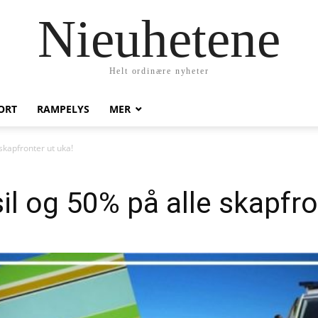
Nieuhetene
Helt ordinære nyheter
ORT
RAMPELYS
MER
skapfronter ut uka!
il og 50% på alle skapfro