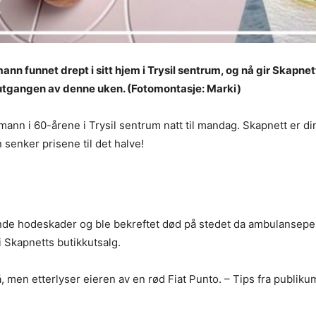
nn funnet drept i sitt hjem i Trysil sentrum, og nå gir Skapne
n utgangen av denne uken. (Fotomontasje: Marki)
 mann i 60-årene i Trysil sentrum natt til mandag. Skapnett er 
senker prisene til det halve!
de hodeskader og ble bekreftet død på stedet da ambulanseperso
 i Skapnetts butikkutsalg.
, men etterlyser eieren av en rød Fiat Punto. – Tips fra publikum