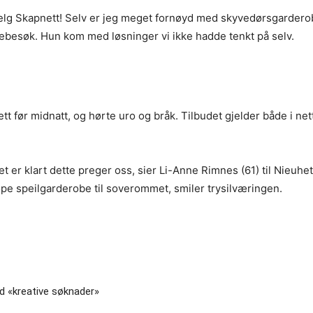
: Velg Skapnett! Selv er jeg meget fornøyd med skyvedørsgardero
ebesøk. Hun kom med løsninger vi ikke hadde tenkt på selv.
tt før midnatt, og hørte uro og bråk. Tilbudet gjelder både i ne
å det er klart dette preger oss, sier Li-Anne Rimnes (61) til Nieuhe
øpe speilgarderobe til soverommet, smiler trysilværingen.
d «kreative søknader»