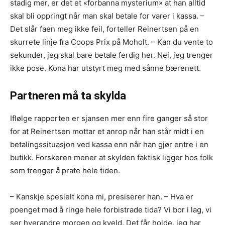
stadig mer, er det et «forbanna mysterium» at han alltid
skal bli oppringt når man skal betale for varer i kassa. –
Det slår faen meg ikke feil, forteller Reinertsen på en
skurrete linje fra Coops Prix på Moholt. – Kan du vente to
sekunder, jeg skal bare betale ferdig her. Nei, jeg trenger
ikke pose. Kona har utstyrt meg med sånne bærenett.
Partneren må ta skylda
Iflølge rapporten er sjansen mer enn fire ganger så stor
for at Reinertsen mottar et anrop når han står midt i en
betalingssituasjon ved kassa enn når han gjør entre i en
butikk. Forskeren mener at skylden faktisk ligger hos folk
som trenger å prate hele tiden.
– Kanskje spesielt kona mi, presiserer han. – Hva er
poenget med å ringe hele forbistrade tida? Vi bor i lag, vi
ser hverandre morgen og kveld. Det får holde, jeg har