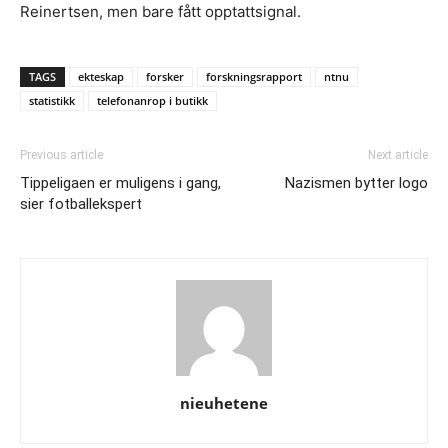
Reinertsen, men bare fått opptattsignal.
TAGS
ekteskap
forsker
forskningsrapport
ntnu
statistikk
telefonanrop i butikk
Previous article
Next article
Tippeligaen er muligens i gang,
Nazismen bytter logo
sier fotballekspert
nieuhetene