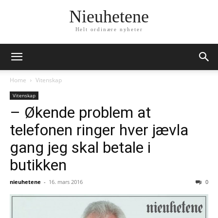
Nieuhetene
Helt ordinære nyheter
Home
Vitenskap
Vitenskap
– Økende problem at
telefonen ringer hver jævla
gang jeg skal betale i
butikken
nieuhetene
-
16. mars 2016
0