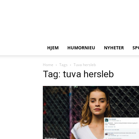
HJEM
HUMORNIEU
NYHETER
SP
Home
Tags
Tuva hersleb
Tag: tuva hersleb
Nyheter