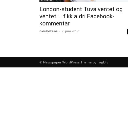
London-student Tuva ventet og
ventet – fikk aldri Facebook-
kommentar
nieuhetene
-
7. juni 2017
© Newspaper WordPress Theme by TagDiv