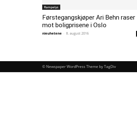
Rampelys
Førstegangskjøper Ari Behn raser
mot boligprisene i Oslo
nieuhetene
-
8. august 2016
© Newspaper WordPress Theme by TagDiv