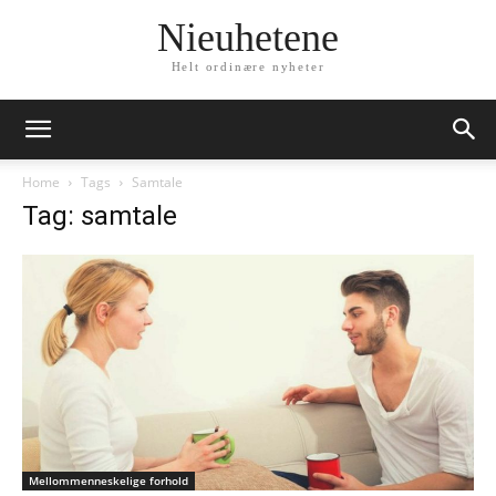
Nieuhetene
Helt ordinære nyheter
Home
Tags
Samtale
Tag: samtale
Mellommenneskelige forhold