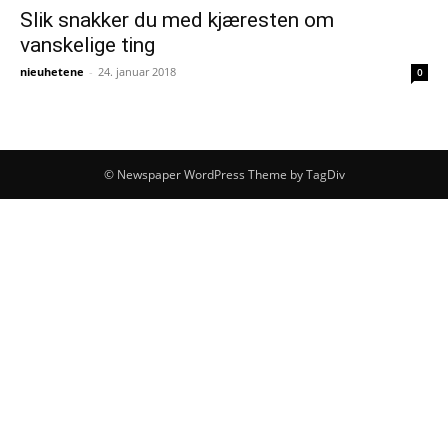
Slik snakker du med kjæresten om
vanskelige ting
nieuhetene
-
24. januar 2018
0
© Newspaper WordPress Theme by TagDiv