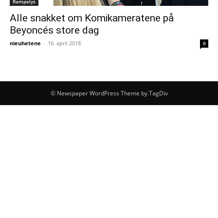
Rampelys
Alle snakket om Komikameratene på
Beyoncés store dag
nieuhetene
-
16. april 2018
0
© Newspaper WordPress Theme by TagDiv