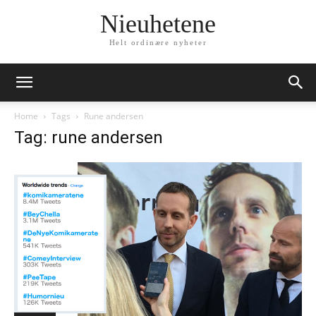
Nieuhetene
Helt ordinære nyheter
Home
Tags
Rune andersen
Tag: rune andersen