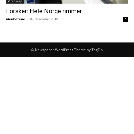
Vitenskap
Forsker: Hele Norge rimmer
nieuhetene
-
16. desember 2018
0
© Newspaper WordPress Theme by TagDiv