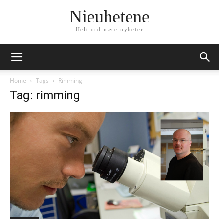
Nieuhetene
Helt ordinære nyheter
Home
Tags
Rimming
Tag: rimming