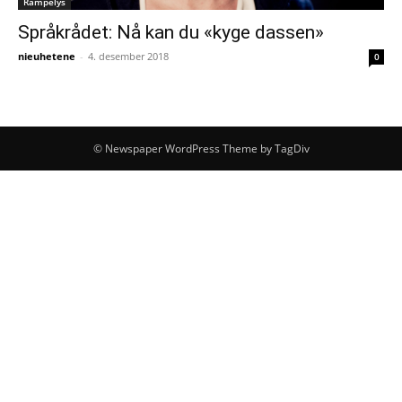
Rampelys
Språkrådet: Nå kan du «kyge dassen»
nieuhetene
-
4. desember 2018
0
© Newspaper WordPress Theme by TagDiv