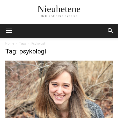
Nieuhetene
Helt ordinære nyheter
Home
Tags
Psykologi
Tag: psykologi