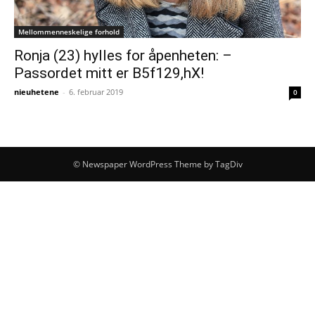
Mellommenneskelige forhold
Ronja (23) hylles for åpenheten: –
Passordet mitt er B5f129,hX!
nieuhetene
-
6. februar 2019
0
© Newspaper WordPress Theme by TagDiv