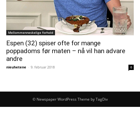
Mellommenneskelige forhold
Espen (32) spiser ofte for mange
poppadoms før maten – nå vil han advare
andre
nieuhetene
-
9. februar 2018
0
© Newspaper WordPress Theme by TagDiv