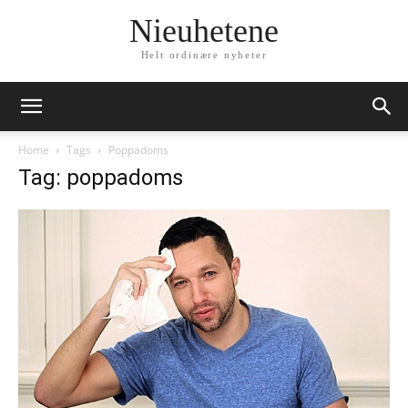
Nieuhetene
Helt ordinære nyheter
Home
Tags
Poppadoms
Tag: poppadoms