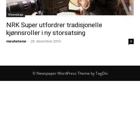
Vitenskap
NRK Super utfordrer tradisjonelle
kjønnsroller i ny storsatsing
nieuhetene
-
28. desember 2016
0
© Newspaper WordPress Theme by TagDiv