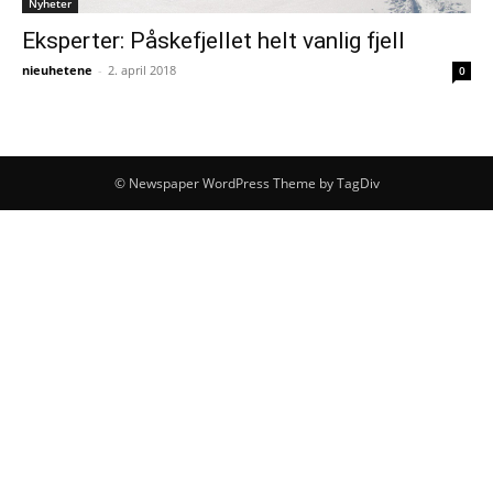
Nyheter
Eksperter: Påskefjellet helt vanlig fjell
nieuhetene
-
2. april 2018
0
© Newspaper WordPress Theme by TagDiv