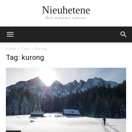
Nieuhetene
Helt ordinære nyheter
Home
Tags
Kurong
Tag: kurong