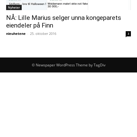
Nyheter
NÅ: Lille Marius selger unna kongeparets
eiendeler på Finn
nieuhetene
-
25. oktober 2016
3
© Newspaper WordPress Theme by TagDiv