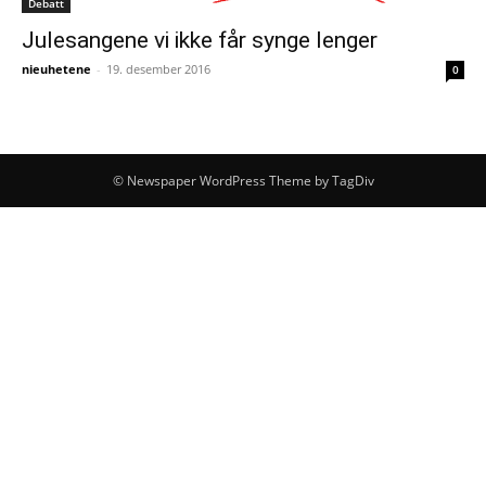
Debatt
Julesangene vi ikke får synge lenger
nieuhetene
-
19. desember 2016
0
© Newspaper WordPress Theme by TagDiv