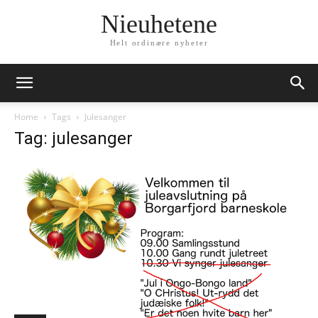
Nieuhetene
Helt ordinære nyheter
Home
Tags
Julesanger
Tag: julesanger