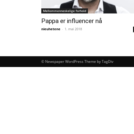
Mellommenneskelige forhold
Pappa er influencer nå
nieuhetene
-
1. mai 2018
© Newspaper WordPress Theme by TagDiv