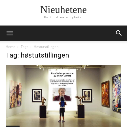
Nieuhetene
Helt ordinære nyheter
Home
Tags
Høstutstillingen
Tag: høstutstillingen