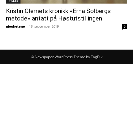
Politikk
Kristin Clemets kronikk «Erna Solbergs
metode» antatt på Høstutstillingen
nieuhetene
-
18. september 2019
0
© Newspaper WordPress Theme by TagDiv