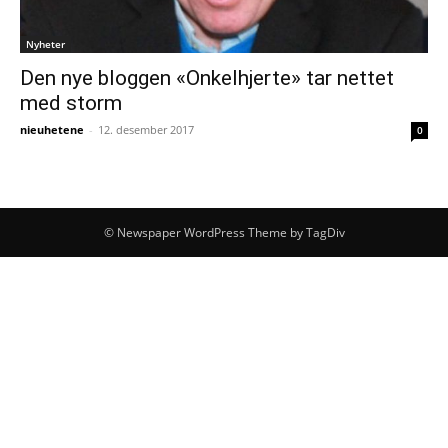
Nyheter
Den nye bloggen «Onkelhjerte» tar nettet
med storm
nieuhetene
-
12. desember 2017
0
© Newspaper WordPress Theme by TagDiv