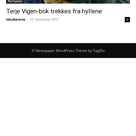
Rampelys
Terje Vigen-bok trekkes fra hyllene
nieuhetene
-
10. desember 2015
0
© Newspaper WordPress Theme by TagDiv