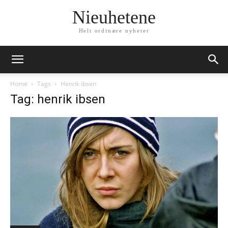
Nieuhetene
Helt ordinære nyheter
Home
Tags
Henrik ibsen
Tag: henrik ibsen