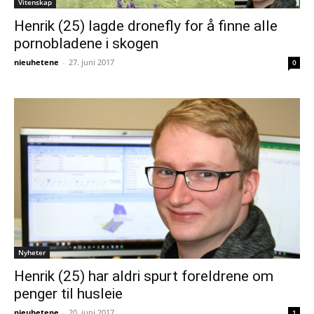
Vitenskap
Henrik (25) lagde dronefly for å finne alle
pornobladene i skogen
nieuhetene
-
27. juni 2017
0
Nyheter
Henrik (25) har aldri spurt foreldrene om
penger til husleie
nieuhetene
-
20. juni 2017
1