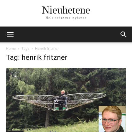
Nieuhetene
Helt ordinære nyheter
Home
Tags
Henrik fritzner
Tag: henrik fritzner